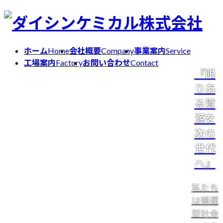
コ
ナ
ン
ビ
テ
ゲ
ホーム
Home
会社概要
Company
事業案内
Service
ン
ー
工場案内
Factory
お問い合わせ
Contact
ツ
シ
『限
へ
ョ
りあ
ス
ン
キ
に
る資
ッ
移
源を
プ
動
次の
世代
へ』
私たち
は循環
型社会