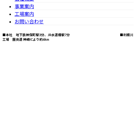
事業案内
工場案内
お問い合わせ
■本社 地下鉄神保町駅3分、JR水道橋駅7分 ■利根川
工場 圏央道 神崎ICより約6km